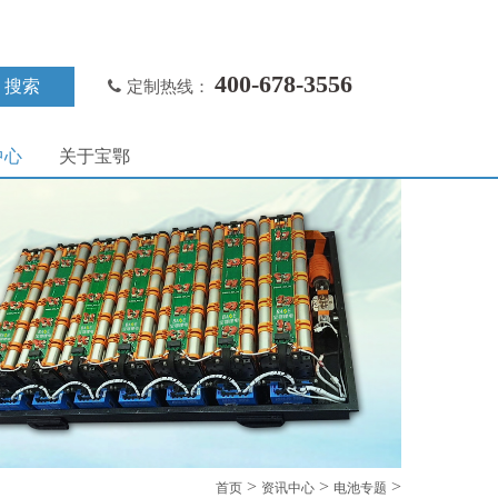
400-678-3556
定制热线：
中心
关于宝鄂
>
>
>
首页
资讯中心
电池专题