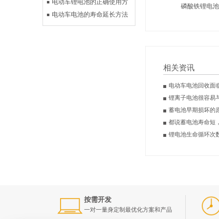
么会着
电动车锂电池的正确使用方
磷酸铁锂电池
法有哪
电动车电池的寿命延长方法
有哪几
相关资讯
电动车电池回收面
锂离子电池很容易
蓄电池早期损坏的
都说蓄电池寿命短
锂电池生命循环次
按需开发
一对一量身定制最优化方案和产品