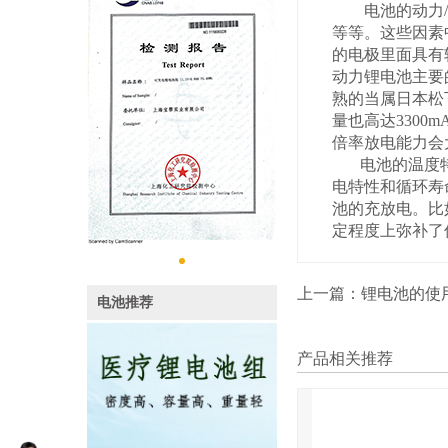
电池的动力/倍
等等。这些因素
的电极里面具有
动力锂电池主要
熟的当属日本松
量也高达330
倍率放电能力会
电池的温度特性
电特性和循环寿
池的充放电。比
定程度上弥补了
上一篇：
锂电池的使
电池推荐
产品相关推荐