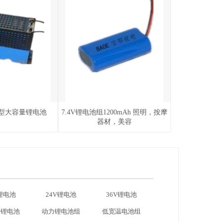
 动力型大容量锂电池
7.4V锂电池组1200mAh 照明，按摩
器材，美容
V锂电池
24V锂电池
36V锂电池
铁锂电池
动力锂电池组
低宽温电池组