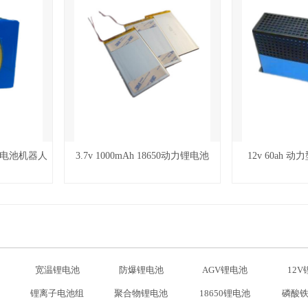
扫地机电池机器人
3.7v 1000mAh 18650动力锂电池
12v 60ah
宽温锂电池
防爆锂电池
AGV锂电池
12
锂离子电池组
聚合物锂电池
18650锂电池
磷酸