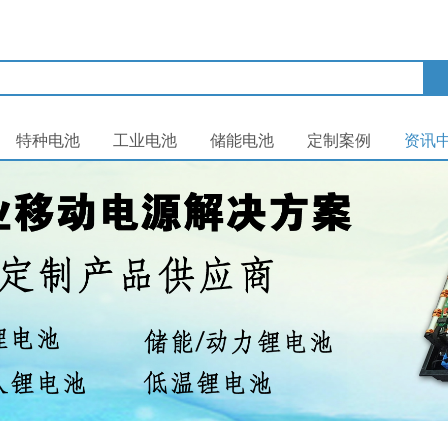
特种电池
工业电池
储能电池
定制案例
资讯